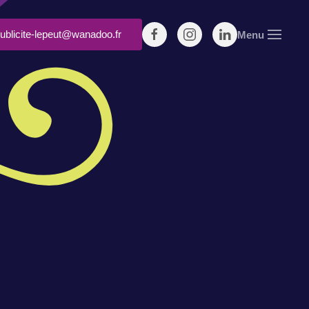
ublicite-lepeut@wanadoo.fr
Menu